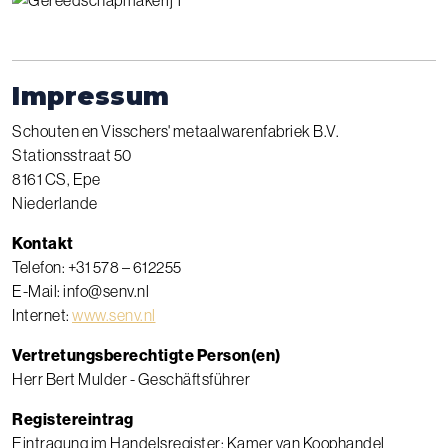
Impressum
Schouten en Visschers' metaalwarenfabriek B.V.
Stationsstraat 50
8161 CS, Epe
Niederlande
Kontakt
Telefon: +31 578 – 612255
E-Mail:
info@senv.nl
Internet:
www.senv.nl
Vertretungsberechtigte Person(en)
Herr Bert Mulder - Geschäftsführer
Registereintrag
Eintragung im Handelsregister: Kamer van Koophandel