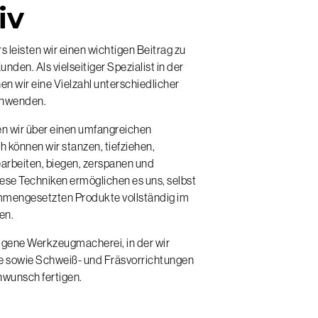
iv
 leisten wir einen wichtigen Beitrag zu
den. Als vielseitiger Spezialist in der
n wir eine Vielzahl unterschiedlicher
anwenden.
gen wir über einen umfangreichen
können wir stanzen, tiefziehen,
arbeiten, biegen, zerspanen und
iese Techniken ermöglichen es uns, selbst
mengesetzten Produkte vollständig im
en.
eigene Werkzeugmacherei, in der wir
 sowie Schweiß- und Fräsvorrichtungen
nwunsch fertigen.