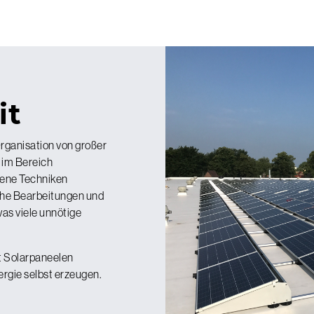
it
Organisation von großer
 im Bereich
edene Techniken
che Bearbeitungen und
as viele unnötige
it Solarpaneelen
ergie selbst erzeugen.