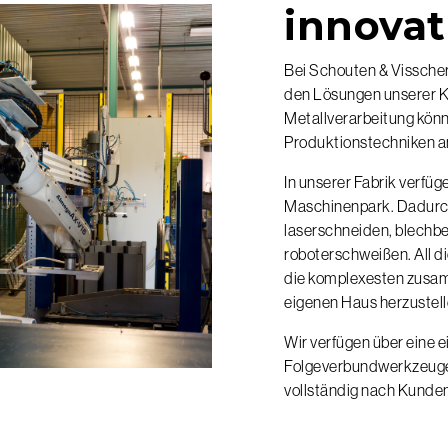
innovat
Bei Schouten & Visschers
den Lösungen unserer Kun
Metallverarbeitung könne
Produktionstechniken 
In unserer Fabrik verfü
Maschinenpark. Dadurch 
laserschneiden, blechbe
roboterschweißen. All d
die komplexesten zusam
eigenen Haus herzustell
Wir verfügen über eine 
Folgeverbundwerkzeuge
vollständig nach Kunde