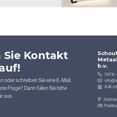
Sie Kontakt
Schout
Metaa
auf!
b.v.
0578 –
n oder schreiben Sie eine E-Mail.
info@s
KvK-0
te Frage? Dann füllen Sie bitte
r aus.
Station
Postbu