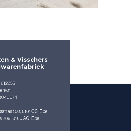
en & Visschers
lwarenfabriek
 612255
env.nl
8040074
sstraat 50, 8161 CS, Epe
s 269, 8160 AG, Epe