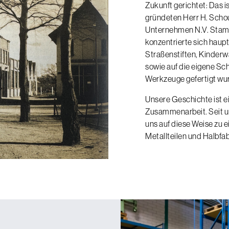
Zukunft gerichtet: Das i
gründeten Herr H. Schou
Unternehmen N.V. Stamp
konzentrierte sich haupt
Straßenstiften, Kinderw
sowie auf die eigene Sch
Werkzeuge gefertigt wu
Unsere Geschichte ist e
Zusammenarbeit. Seit u
uns auf diese Weise zu 
Metallteilen und Halbfab