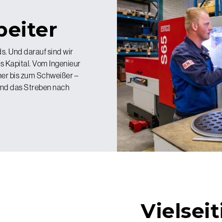
beiter
s. Und darauf sind wir
es Kapital. Vom Ingenieur
ner bis zum Schweißer –
 und das Streben nach
Vielsei