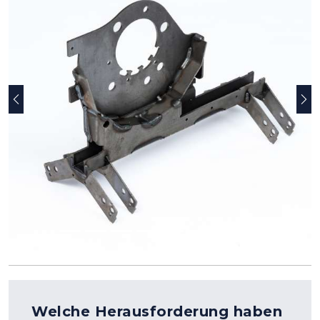
Vorherige
Näc
Welche Herausforderung haben