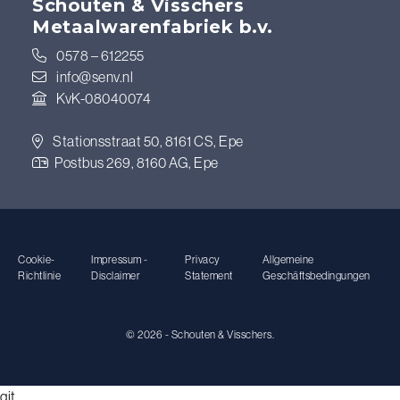
Schouten & Visschers
Metaalwarenfabriek b.v.
0578 – 612255
info@senv.nl
KvK-08040074
Stationsstraat 50, 8161 CS, Epe
Postbus 269, 8160 AG, Epe
Cookie-
Impressum -
Privacy
Allgemeine
Richtlinie
Disclaimer
Statement
Geschäftsbedingungen
© 2026 - Schouten & Visschers.
git