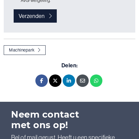
AVG-wetgeving.
Verzenden
Machinepark
Delen:
Facebook
X - Twitter
LinkedIn
E-mail
Whatsapp
Neem contact
met ons op!
Bel of mail gerust. Heeft u een specifieke