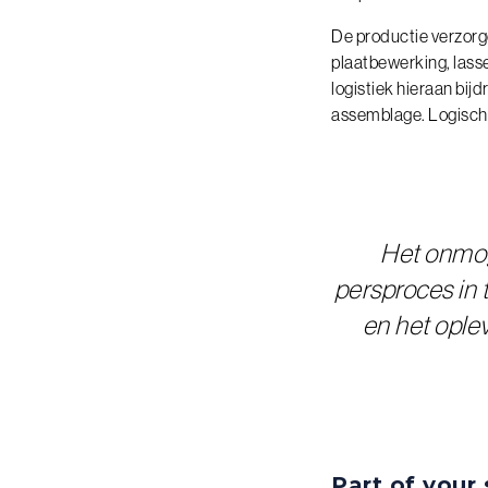
De productie verzorge
plaatbewerking, lass
logistiek hieraan bi
assemblage. Logisch
Het onmog
persproces in t
en het ople
Part of your 