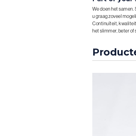
We doen het samen. S
u graag zoveel mogeli
Continuïteit, kwalitei
het slimmer, beter of
Producte