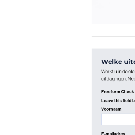
Welke uit
Werkt u in de el
uitdagingen. Ne
Freeform Check
Leave this field 
Voornaam
E-mailadres