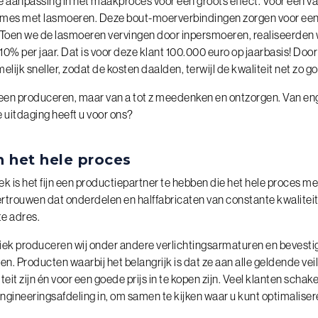
e aanpassing in het maakproces voor een groots effect. Voor een v
ames met lasmoeren. Deze bout-moerverbindingen zorgen voor ee
 Toen we de lasmoeren vervingen door inpersmoeren, realiseerden
0% per jaar. Dat is voor deze klant 100.000 euro op jaarbasis! Doo
lijk sneller, zodat de kosten daalden, terwijl de kwaliteit net zo go
lleen produceren, maar van a tot z meedenken en ontzorgen. Van eng
 uitdaging heeft u voor ons?
n het hele proces
k is het fijn een productiepartner te hebben die het hele proces m
ertrouwen dat onderdelen en halffabricaten van constante kwaliteit z
te adres.
iek produceren wij onder andere verlichtingsarmaturen en bevesti
. Producten waarbij het belangrijk is dat ze aan alle geldende vei
eit zijn én voor een goede prijs in te kopen zijn. Veel klanten schak
ngineeringsafdeling in, om samen te kijken waar u kunt optimaliser