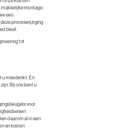
an onze klanten
n makkelijke montage
 we een
r deze proceswijziging
ed bleef.
ineering tot
et u meedenkt. En
ijn. Bij ons bent u
gingsbeugels voor
ligheidseisen
elen daarom al in een
en en kosten