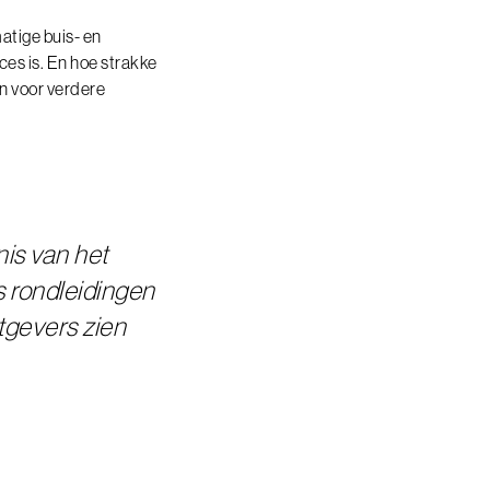
atige buis- en
es is. En hoe strakke
n voor verdere
is van het
ns rondleidingen
tgevers zien