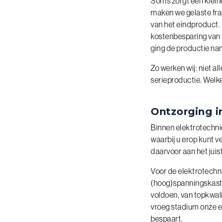
Soms zorgt een klein
maken we gelaste fr
van het eindproduct.
kostenbesparing van 1
ging de productie name
Zo werken wij: niet a
serieproductie. Welke
Ontzorging i
Binnen elektrotechnie
waarbij u erop kunt v
daarvoor aan het juis
Voor de elektrotechn
(hoog)spanningskasten
voldoen, van topkwalit
vroeg stadium onze e
bespaart.