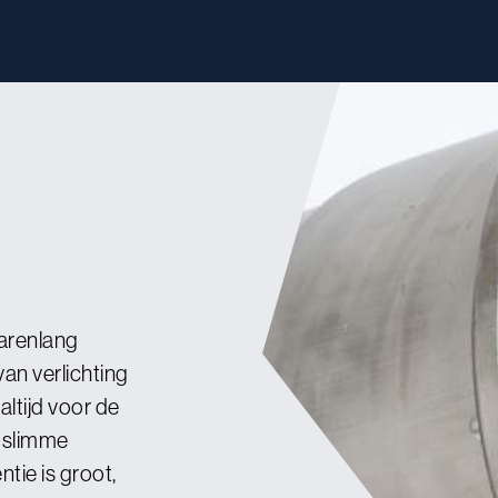
jarenlang
an verlichting
ltijd voor de
n slimme
tie is groot,