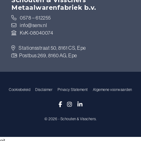
Metaalwarenfabriek b.v.
0578 – 612255
info@senv.nl
KvK-08040074
Stationsstraat 50, 8161 CS, Epe
Postbus 269, 8160 AG, Epe
Cookiebeleid
Disclaimer
Privacy Statement
Algemene voorwaarden
Facebook
Instagram
LinkedIn
© 2026 - Schouten & Visschers.
git