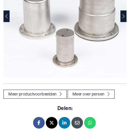
Vorige
Vol
Meer productvoorbeelden
Meer over persen
Delen:
Facebook
X - Twitter
LinkedIn
E-mail
Whatsapp