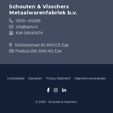
Schouten & Visschers
Metaalwarenfabriek b.v.
0578 – 612255
info@senv.nl
KvK-08040074
Stationsstraat 50, 8161 CS, Epe
Postbus 269, 8160 AG, Epe
Cookiebeleid
Disclaimer
Privacy Statement
Algemene voorwaarden
Facebook
Instagram
LinkedIn
© 2026 - Schouten & Visschers.