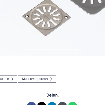
eelden
Meer over persen
Delen: