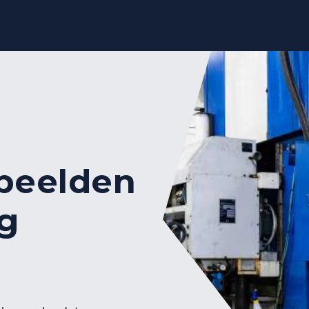
beelden
ig