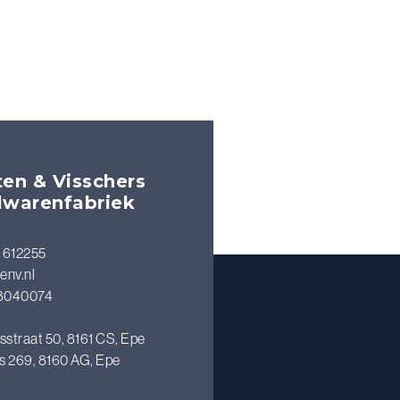
en & Visschers
lwarenfabriek
 612255
env.nl
8040074
sstraat 50, 8161 CS, Epe
s 269, 8160 AG, Epe