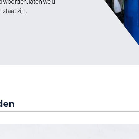
 woorden, laten we u
staat zijn.
den