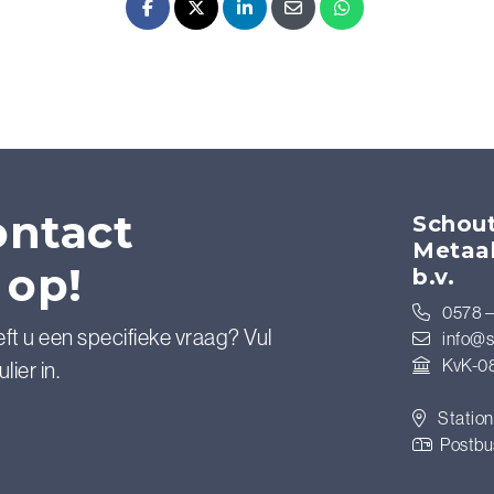
Facebook
X - Twitter
LinkedIn
E-mail
Whatsapp
ntact
Schout
Metaa
 op!
b.v.
0578 –
eft u een specifieke vraag? Vul
info@s
KvK-0
ier in.
Station
Postbu